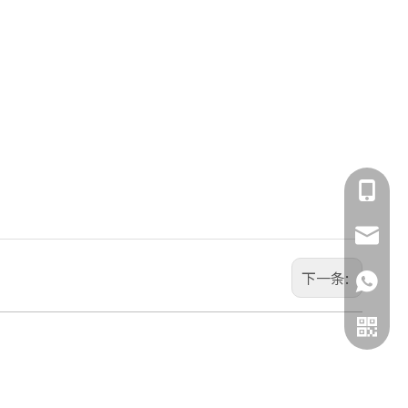
137911
xyywb@
下一条:
514512
137911